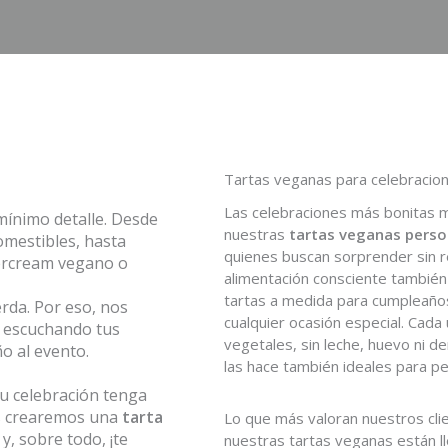
Tartas veganas para celebracio
Las celebraciones más bonitas 
mínimo detalle. Desde
nuestras
tartas veganas perso
omestibles, hasta
quienes buscan sorprender sin re
tercream vegano o
alimentación consciente también 
tartas a medida para cumpleaño
rda. Por eso, nos
cualquier ocasión especial. Cad
, escuchando tus
vegetales, sin leche, huevo ni d
o al evento.
las hace también ideales para pe
tu celebración tenga
os crearemos una
tarta
Lo que más valoran nuestros clie
, sobre todo, ¡te
nuestras tartas veganas están l