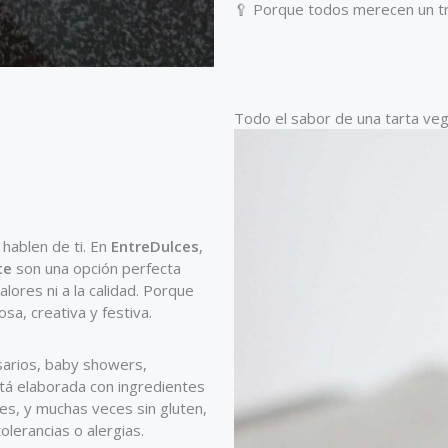
🥄 Porque todos merecen un troc
Todo el sabor de una tarta veg
hablen de ti. En
EntreDulces
,
te
son una opción perfecta
lores ni a la calidad. Porque
sa, creativa y festiva.
sarios, baby showers,
stá elaborada con ingredientes
es, y muchas veces sin gluten,
olerancias o alergias.