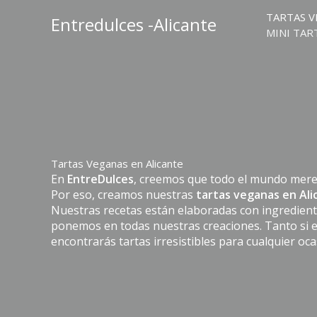
Ir
TARTAS V
Entredulces -Alicante
al
MINI TAR
contenido
Tartas Veganas en Alicante​
En
EntreDulces
, creemos que todo el mundo merece
Por eso, creamos nuestras
tartas veganas en Ali
Nuestras recetas están elaboradas con ingredient
ponemos en todas nuestras creaciones. Tanto si e
encontrarás tartas irresistibles para cualquier oca