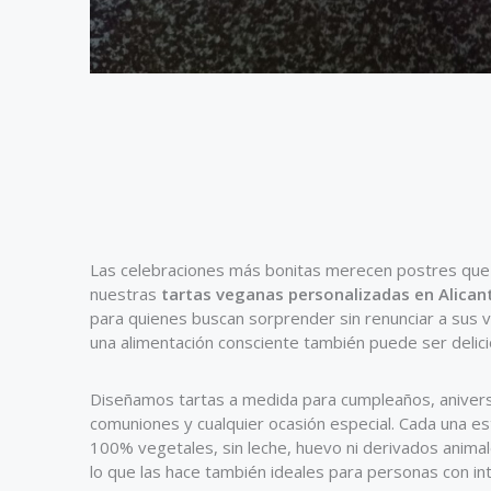
Las celebraciones más bonitas merecen postres que 
nuestras
tartas veganas personalizadas en Alican
para quienes buscan sorprender sin renunciar a sus va
una alimentación consciente también puede ser delicio
Diseñamos tartas a medida para cumpleaños, aniver
comuniones y cualquier ocasión especial. Cada una e
100% vegetales, sin leche, huevo ni derivados animal
lo que las hace también ideales para personas con int