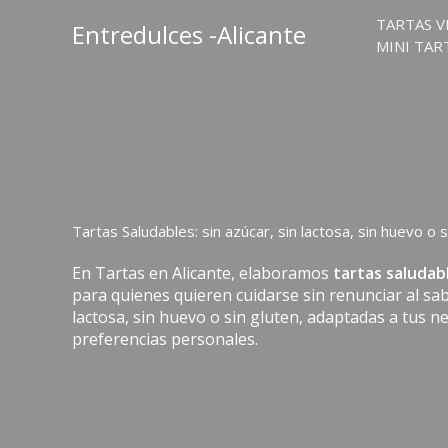
Ir
TARTAS V
Entredulces -Alicante
al
MINI TAR
contenido
Tartas Saludables: sin azúcar, sin lactosa, sin huevo o s
En Tartas en Alicante, elaboramos
tartas saludab
para quienes quieren cuidarse sin renunciar al sab
lactosa, sin huevo o sin gluten, adaptadas a tus n
preferencias personales.