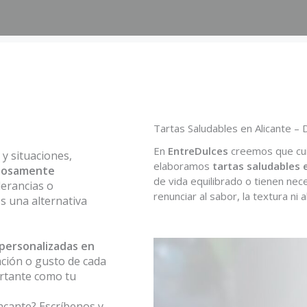
Tartas Saludables en Alicante – D
En
EntreDulces
creemos que cuid
y situaciones,
elaboramos
tartas saludables 
adosamente
de vida equilibrado o tienen nec
lerancias o
renunciar al sabor, la textura ni 
s una alternativa
personalizadas en
ación o gusto de cada
ortante como tu
encante? Escríbenos y