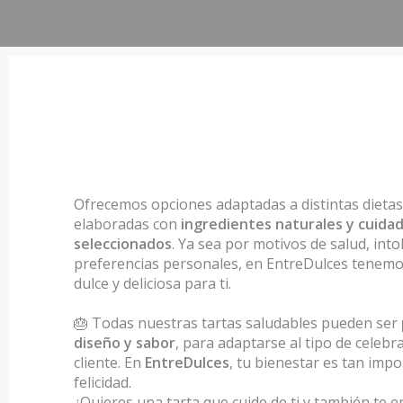
Ofrecemos opciones adaptadas a distintas dietas 
elaboradas con
ingredientes naturales y cuid
seleccionados
. Ya sea por motivos de salud, into
preferencias personales, en EntreDulces tenemo
dulce y deliciosa para ti.
🎂 Todas nuestras tartas saludables pueden ser
diseño y sabor
, para adaptarse al tipo de celebr
cliente. En
EntreDulces
, tu bienestar es tan imp
felicidad.
¿Quieres una tarta que cuide de ti y también te 